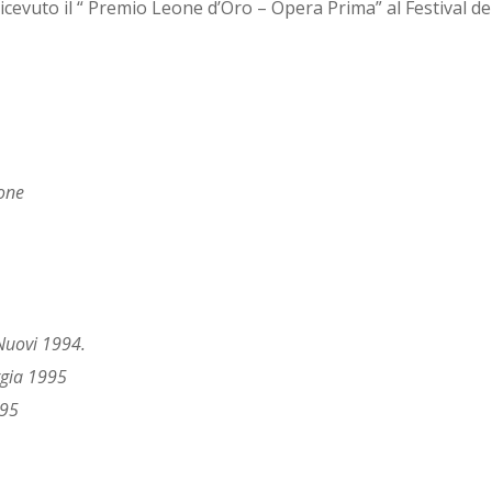
cevuto il “ Premio Leone d’Oro – Opera Prima” al Festival de
mone
 Nuovi 1994.
rgia 1995
995