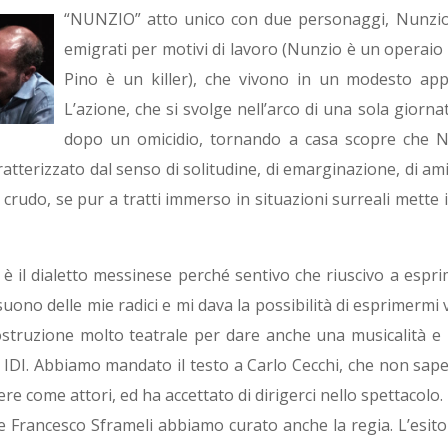
“NUNZIO” atto unico con due personaggi, Nunzio e
emigrati per motivi di lavoro (Nunzio è un operaio i
Pino è un killer), che vivono in un modesto app
L’azione, che si svolge nell’arco di una sola giorna
dopo un omicidio, tornando a casa scopre che Nu
tterizzato dal senso di solitudine, di emarginazione, di amiciz
e crudo, se pur a tratti immerso in situazioni surreali mette 
è il dialetto messinese perché sentivo che riuscivo a espri
il suono delle mie radici e mi dava la possibilità di esprimerm
struzione molto teatrale per dare anche una musicalità e 
 IDI. Abbiamo mandato il testo a Carlo Cecchi, che non sapev
re come attori, ed ha accettato di dirigerci nello spettacolo.
e Francesco Sframeli abbiamo curato anche la regia. L’esito