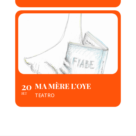
20
MA MÈRE L’OYE
SET
TEATRO