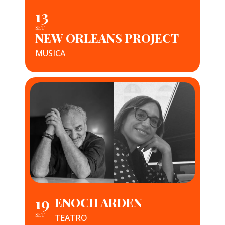
13
SET
NEW ORLEANS PROJECT
MUSICA
19
ENOCH ARDEN
SET
TEATRO