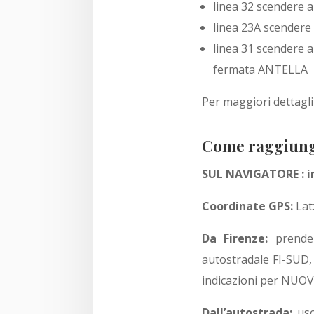
linea 32 scendere 
linea 23A scendere
linea 31 scendere 
fermata ANTELLA
Per maggiori dettagl
Come raggiunge
SUL NAVIGATORE : ins
Coordinate GPS:
Lat
Da Firenze:
prender
autostradale FI-SUD, 
indicazioni per NUO
Dall’autostrada:
usc