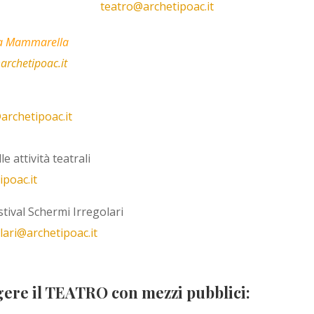
teatro@archetipoac.it
a Mammarella
archetipoac.it
archetipoac.it
le attività teatrali
poac.it
tival Schermi Irregolari
lari@archetipoac.it
re il TEATRO con mezzi pubblici: