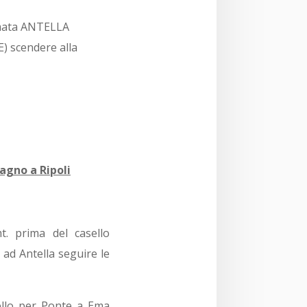
rmata ANTELLA
) scendere alla
agno a Ripoli
. prima del casello
 ad Antella seguire le
ello per Ponte a Ema