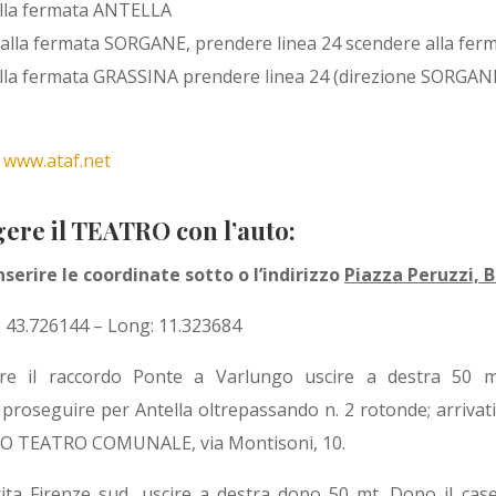
alla fermata ANTELLA
 alla fermata SORGANE, prendere linea 24 scendere alla fe
alla fermata GRASSINA prendere linea 24 (direzione SORGANE
i
www.ataf.net
re il TEATRO con l’auto:
erire le coordinate sotto o l’indirizzo
Piazza Peruzzi, B
: 43.726144 – Long: 11.323684
e il raccordo Ponte a Varlungo uscire a destra 50 mt
proseguire per Antella oltrepassando n. 2 rotonde; arrivati
VO TEATRO COMUNALE, via Montisoni, 10.
ita Firenze sud, uscire a destra dopo 50 mt. Dopo il cas