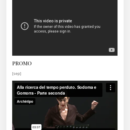
PROMO
[sep]