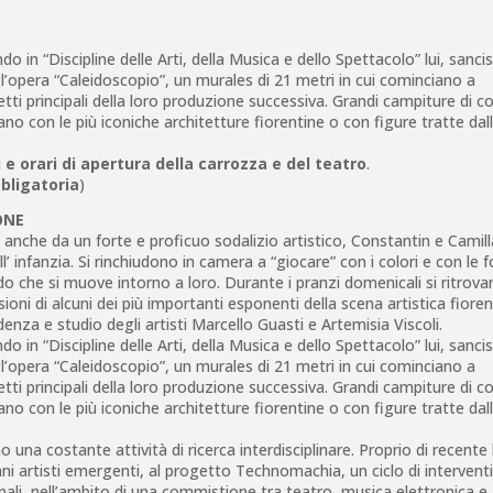
do in “Discipline delle Arti, della Musica e dello Spettacolo” lui, sanc
n l’opera “Caleidoscopio”, un murales di 21 metri in cui cominciano a
tti principali della loro produzione successiva. Grandi campiture di c
no con le più iconiche architetture fiorentine o con figure tratte dal
i e orari di apertura della carrozza e del teatro
.
bligatoria
)
ONE
 anche da un forte e proficuo sodalizio artistico, Constantin e Camill
ll’ infanzia. Si rinchiudono in camera a “giocare” con i colori e con le 
o che si muove intorno a loro. Durante i pranzi domenicali si ritrova
oni di alcuni dei più importanti esponenti della scena artistica fioren
denza e studio degli artisti Marcello Guasti e Artemisia Viscoli.
do in “Discipline delle Arti, della Musica e dello Spettacolo” lui, sanc
n l’opera “Caleidoscopio”, un murales di 21 metri in cui cominciano a
tti principali della loro produzione successiva. Grandi campiture di c
no con le più iconiche architetture fiorentine o con figure tratte dal
o una costante attività di ricerca interdisciplinare. Proprio di recent
vani artisti emergenti, al progetto Technomachia, un ciclo di interventi
ali, nell’ambito di una commistione tra teatro, musica elettronica e 