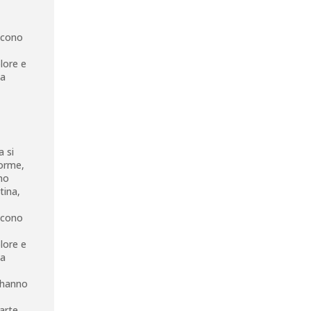
iscono
olore e
la
a si
forme,
no
tina,
iscono
olore e
la
e hanno
arte