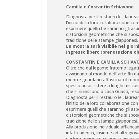
Camilla e Costantin Schiavone
Diagnosta per il restauro lei, laurean
l’inizio della loro collaborazione co
esprimere quelli che saranno gli aspe
distorsioni geometriche che si sposa
tradizione delle stampe giapponesi.
La mostra sarà visibile nei giorn
Ingresso libero
(
prenotazione ob
CONSTANTIN E CAMILLA SCHIAV
Oltre che dal legame fraterno legati
avvicinano al mondo dell’ arte fin da
mentre guardano affascinati il mond
spesso ad assistere a lunghe discussi
che si riuniscono a casa Guasti, resi
Diagnosta per il restauro lei, laurean
l’inizio della loro collaborazione co
esprimere quelli che saranno gli aspe
distorsioni geometriche che si sposa
tradizione delle stampe giapponesi.
Alla produzione individuale affiancan
infatti aderito, insieme ad altri gio
performativi in spazi non convenzion