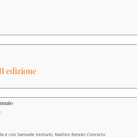
 edizione
ennaio
D
lla e con Samuele Venturin, Matteo Bennici Concerto