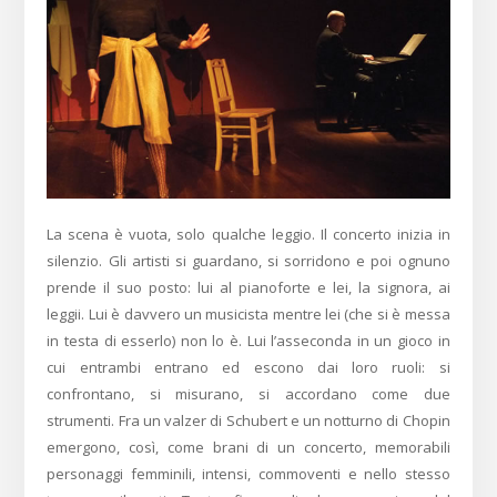
La scena è vuota, solo qualche leggio. Il concerto inizia in
silenzio. Gli artisti si guardano, si sorridono e poi ognuno
prende il suo posto: lui al pianoforte e lei, la signora, ai
leggii. Lui è davvero un musicista mentre lei (che si è messa
in testa di esserlo) non lo è. Lui l’asseconda in un gioco in
cui entrambi entrano ed escono dai loro ruoli: si
confrontano, si misurano, si accordano come due
strumenti. Fra un valzer di Schubert e un notturno di Chopin
emergono, così, come brani di un concerto, memorabili
personaggi femminili, intensi, commoventi e nello stesso