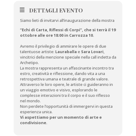
DETTAGLI EVENTO
Siamo lieti di invitarvi all’inaugurazione della mostra
“Echi di Carta, Riflessi di Corpi”,
che si terrà il 19
ottobre alle ore 18:00 in Carrozza 10.
Avremo il privilegio di ammirare le opere di due
talentuose artiste:
Lauraballa
e
Sara Lovari
,
vincitrici della menzione speciale nella call indetta da
Archetipo.
La mostra rappresenta un affascinante incontro tra
estro, creatività e riflessione, dando vita a una
retrospettiva umana e teatrale di grande valore.
Attraverso le loro opere, le artiste ci guideranno in
un viaggio emotivo e visivo, esplorando le
complesse interazioni tra il corpo e il suo riflesso
nel mondo.
Non perdete l’opportunità di immergervi in questa
esperienza unica.
Vi aspettiamo per un momento di arte e
condivisione.