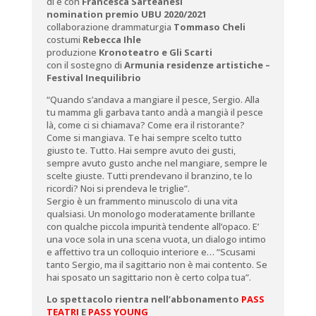
di e con
Francesca Sarteanesi
nomination premio UBU 2020/2021
collaborazione drammaturgia
Tommaso Cheli
costumi
Rebecca Ihle
produzione
Kronoteatro e Gli Scarti
con il sostegno di
Armunia residenze artistiche –
Festival Inequilibrio
“Quando s’andava a mangiare il pesce, Sergio. Alla
tu mamma gli garbava tanto andà a mangià il pesce
là, come ci si chiamava? Come era il ristorante?
Come si mangiava. Te hai sempre scelto tutto
giusto te. Tutto. Hai sempre avuto dei gusti,
sempre avuto gusto anche nel mangiare, sempre le
scelte giuste. Tutti prendevano il branzino, te lo
ricordi? Noi si prendeva le triglie”.
Sergio è un frammento minuscolo di una vita
qualsiasi. Un monologo moderatamente brillante
con qualche piccola impurità tendente all’opaco. E’
una voce sola in una scena vuota, un dialogo intimo
e affettivo tra un colloquio interiore e… “Scusami
tanto Sergio, ma il sagittario non è mai contento. Se
hai sposato un sagittario non è certo colpa tua”.
Lo spettacolo rientra nell’abbonamento
PASS
TEATRI
E
PASS YOUNG