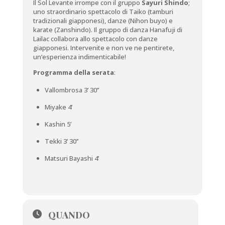
Il Sol Levante irrompe con il gruppo
Sayuri Shindo
;
uno straordinario spettacolo di Taiko (tamburi
tradizionali giapponesi), danze (Nihon buyo) e
karate (Zanshindo). Il gruppo di danza Hanafuji di
Lailac collabora allo spettacolo con danze
giapponesi. Intervenite e non ve ne pentirete,
un’esperienza indimenticabile!
Programma della serata
:
Vallombrosa 3’ 30’’
Miyake 4’
Kashin 5’
Tekki 3’ 30’’
Matsuri Bayashi 4’
QUANDO