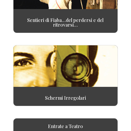
Sentieri di Fiaba…del perdersi e del
ritrovarsi…
Schermi Irregolari
Entrate a Teatro